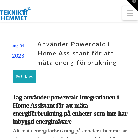
T
t
W
N
Använder Powercalc i
aug 04
Home Assistant för att
2023
mäta energiförbrukning
Claes
By
Jag använder powercalc integrationen i
Home Assistant för att mäta
energiförbrukning på enheter som inte har
inbyggd energimätare
Att mäta energiförbrukning på enheter i hemmet är