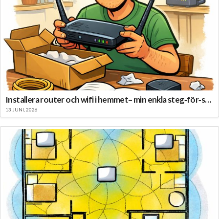
Installera router och wifi i hemmet– min enkla steg‑för‑steg‑guide
13 JUNI, 2026