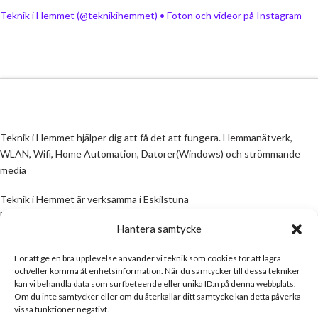
Teknik i Hemmet (@teknikihemmet) • Foton och videor på Instagram
Teknik i Hemmet hjälper dig att få det att fungera. Hemmanätverk,
WLAN, Wifi, Home Automation, Datorer(Windows) och strömmande
media
Teknik i Hemmet är verksamma i Eskilstuna
Email:
info@teknikihemmet.se
Hantera samtycke
För att ge en bra upplevelse använder vi teknik som cookies för att lagra
All information på denna sida skall ses som en guide, inte en manual. Om
och/eller komma åt enhetsinformation. När du samtycker till dessa tekniker
information på sidan inte stämmer och/eller är felaktig, skicka gärna ett
kan vi behandla data som surfbeteende eller unika ID:n på denna webbplats.
mail
Om du inte samtycker eller om du återkallar ditt samtycke kan detta påverka
vissa funktioner negativt.