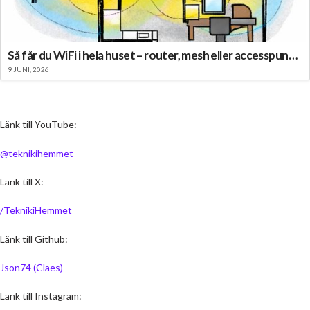
Så får du WiFi i hela huset – router, mesh eller accesspunkt?
9 JUNI, 2026
Länk till YouTube:
@teknikihemmet
Länk till X:
/TeknikiHemmet
Länk till Github:
Json74 (Claes)
Länk till Instagram: