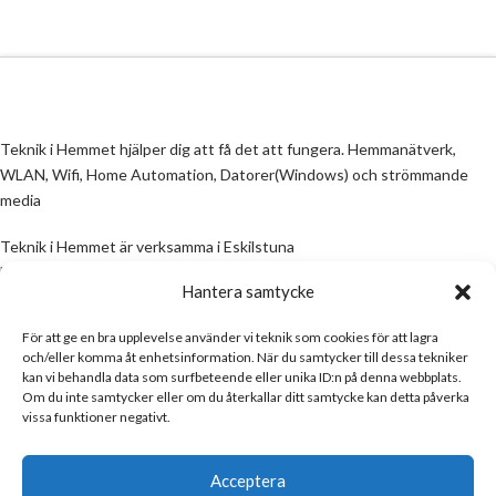
Teknik i Hemmet hjälper dig att få det att fungera. Hemmanätverk,
WLAN, Wifi, Home Automation, Datorer(Windows) och strömmande
media
Teknik i Hemmet är verksamma i Eskilstuna
Email:
info@teknikihemmet.se
Hantera samtycke
För att ge en bra upplevelse använder vi teknik som cookies för att lagra
All information på denna sida skall ses som en guide, inte en manual. Om
och/eller komma åt enhetsinformation. När du samtycker till dessa tekniker
information på sidan inte stämmer och/eller är felaktig, skicka gärna ett
kan vi behandla data som surfbeteende eller unika ID:n på denna webbplats.
mail
Om du inte samtycker eller om du återkallar ditt samtycke kan detta påverka
vissa funktioner negativt.
Email:
info@teknikihemmet.se
Acceptera