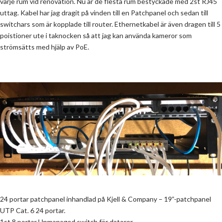
varje rum vid renovation. Nu är de flesta rum bestyckade med 2st RJ45
uttag. Kabel har jag dragit på vinden till en Patchpanel och sedan till
switchars som är kopplade till router. Ethernetkabel är även dragen till 5
poistioner ute i taknocken så att jag kan använda kameror som
strömsätts med hjälp av PoE.
24 portar patchpanel inhandlad på Kjell & Company – 19”-patchpanel
UTP Cat. 6 24 portar.
1st 8 portar Unmanaged switch för datorer