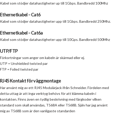
Kabel som stödjer datahastigheter up till 1Gbps. Bandbredd 100Mhz
Ethernetkabel – Cat6
​Kabel som stödjer datahastigheter upp till 1Gbps. Bandbredd 250Mhz.
Ethernetkabel – Cat6a
Kabel som stödjer datahastigheter upp till 10Gps. Bandbredd 500Mhz
UTP/FTP
Förkortningar som anger om kabeln är skärmad eller ej.
​UTP = Unshielded twisted par
​FTP = Foiled twisted par
RJ45 Kontakt för väggmontage
Har använt mig av ett RJ45 Modulärjack ifrån Schneider. Fördelen med
detta uttag är att inga verktyg behövs för att klämma kabeln i
kontakten. Finns även en tydlig beskrivning med färgkoder vilken
standard som skall användas, T568A eller T568B. Själv har jag använt
mig av T568B som är den vanligaste standarden