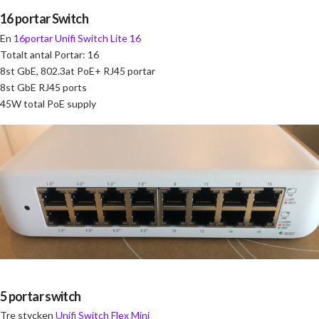
16 portar Switch
En
16portar Unifi Switch Lite 16
Totalt antal Portar: 16
8st GbE, 802.3at PoE+ RJ45 portar
8st GbE RJ45 ports
45W total PoE supply
5 portar switch
Tre stycken
Unifi Switch Flex Mini