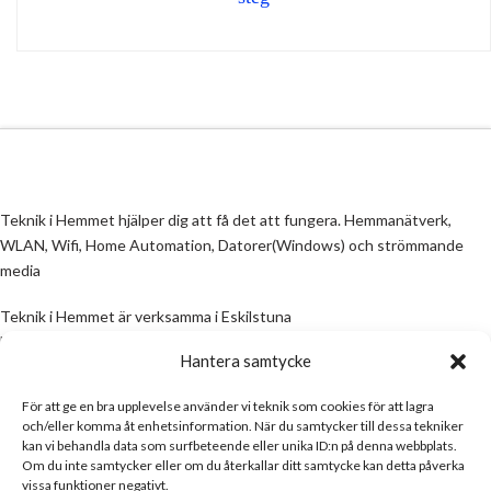
Teknik i Hemmet hjälper dig att få det att fungera. Hemmanätverk,
WLAN, Wifi, Home Automation, Datorer(Windows) och strömmande
media
Teknik i Hemmet är verksamma i Eskilstuna
Email:
info@teknikihemmet.se
Hantera samtycke
För att ge en bra upplevelse använder vi teknik som cookies för att lagra
All information på denna sida skall ses som en guide, inte en manual. Om
och/eller komma åt enhetsinformation. När du samtycker till dessa tekniker
information på sidan inte stämmer och/eller är felaktig, skicka gärna ett
kan vi behandla data som surfbeteende eller unika ID:n på denna webbplats.
mail
Om du inte samtycker eller om du återkallar ditt samtycke kan detta påverka
vissa funktioner negativt.