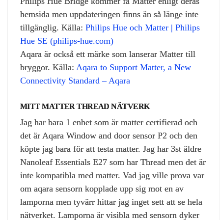
Philips Hue Bridge kommer få Matter enligt deras
hemsida men uppdateringen finns än så länge inte
tillgänglig. Källa:
Philips Hue och Matter | Philips
Hue SE (philips-hue.com)
Aqara är också ett märke som lanserar Matter till
bryggor. Källa:
Aqara to Support Matter, a New
Connectivity Standard – Aqara
MITT MATTER THREAD NÄTVERK
Jag har bara 1 enhet som är matter certifierad och
det är Aqara Window and door sensor P2 och den
köpte jag bara för att testa matter. Jag har 3st äldre
Nanoleaf Essentials E27 som har Thread men det är
inte kompatibla med matter. Vad jag ville prova var
om aqara sensorn kopplade upp sig mot en av
lamporna men tyvärr hittar jag inget sett att se hela
nätverket. Lamporna är visibla med sensorn dyker