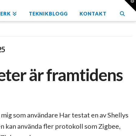
T
t
W
ERK
TEKNIKBLOGG
KONTAKT
25
ter är framtidens
 mig som användare Har testat en av Shellys
n kan använda fler protokoll som Zigbee,