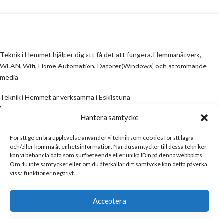
Teknik i Hemmet hjälper dig att få det att fungera. Hemmanätverk,
WLAN, Wifi, Home Automation, Datorer(Windows) och strömmande
media
Teknik i Hemmet är verksamma i Eskilstuna
Email:
info@teknikihemmet.se
Hantera samtycke
För att ge en bra upplevelse använder vi teknik som cookies för att lagra
All information på denna sida skall ses som en guide, inte en manual. Om
och/eller komma åt enhetsinformation. När du samtycker till dessa tekniker
information på sidan inte stämmer och/eller är felaktig, skicka gärna ett
kan vi behandla data som surfbeteende eller unika ID:n på denna webbplats.
mail
Om du inte samtycker eller om du återkallar ditt samtycke kan detta påverka
vissa funktioner negativt.
Email:
info@teknikihemmet.se
Acceptera