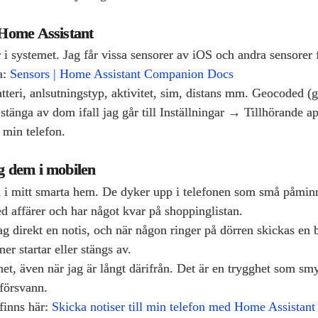
 Home Assistant
 i systemet. Jag får vissa sensorer av iOS och andra sensorer 
a:
Sensors | Home Assistant Companion Docs
tteri, anlsutningstyp, aktivitet, sim, distans mm. Geocoded (
 stänga av dom ifall jag går till Inställningar → Tillhörande
a min telefon.
g dem i mobilen
a i mitt smarta hem. De dyker upp i telefonen som små påminn
ed affärer och har något kvar på shoppinglistan.
g direkt en notis, och när någon ringer på dörren skickas en 
er startar eller stängs av.
met, även när jag är långt därifrån. Det är en trygghet som smyg
 försvann.
finns här:
Skicka notiser till min telefon med Home Assistant