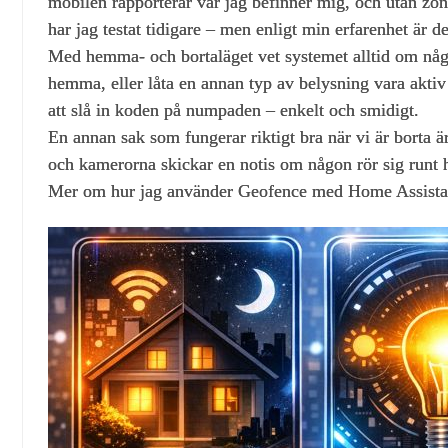
mobilen rapporterar var jag befinner mig, och utan zone
har jag testat tidigare – men enligt min erfarenhet är
Med hemma‑ och bortaläget vet systemet alltid om någon 
hemma, eller låta en annan typ av belysning vara aktiv
att slå in koden på numpaden – enkelt och smidigt.
En annan sak som fungerar riktigt bra när vi är borta 
och kamerorna skickar en notis om någon rör sig runt 
Mer om hur jag använder Geofence med Home Assistan