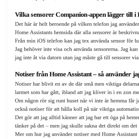
Vilka sensorer Companion‑appen lägger till i
Det här är helt beroende på vilken telefon jag använder
Home Assistants hemsida där alla sensorer är beskrivn
Från min iOS telefon kan jag tex använda sensor för ba
Jag behöver inte visa och använda sensorerna. Jag kan
jag inte åt via datorn utan jag måste gå till sensorer vi
Notiser från Home Assistant – så använder ja
Notiser har blivit en av de där små men viktiga delarn
larmet som har gått, ibland att jag kliver in i en zon m
Om någon rör sig runt huset när vi inte är hemma får ja
också notiser för att hålla koll på när viktiga automation
Det gör att jag alltid känner att jag har ett öga på hem
tänker på det – men jag skulle sakna det direkt om det
Mer om hur jag använder notiser med Home Assistant 