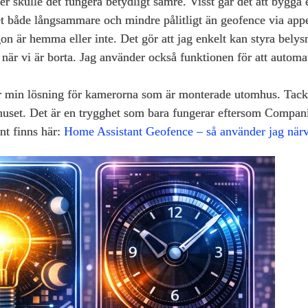
r skulle det fungera betydligt sämre. Visst går det att bygga
 det både långsammare och mindre pålitligt än geofence via app
är hemma eller inte. Det gör att jag enkelt kan styra belysni
 när vi är borta. Jag använder också funktionen för att autom
är min lösning för kamerorna som är monterade utomhus. Tack 
huset. Det är en trygghet som bara fungerar eftersom Companio
t finns här:
Home Assistant Geofence – så använder jag när