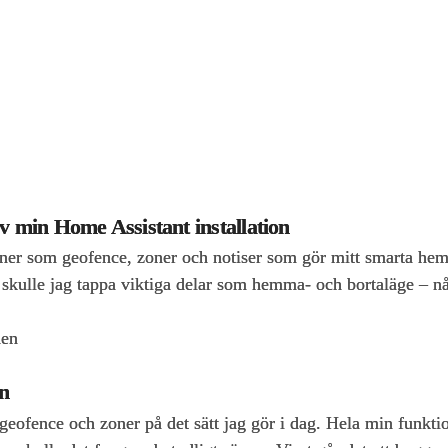
v min Home Assistant installation
r som geofence, zoner och notiser som gör mitt smarta hem 
skulle jag tappa viktiga delar som hemma‑ och bortaläge – nå
den
en
ofence och zoner på det sätt jag gör i dag. Hela min funkti