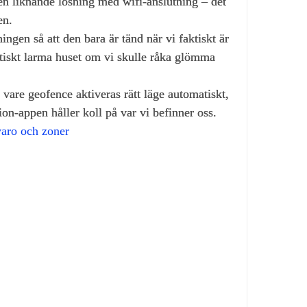
 en liknande lösning med wifi‑anslutning – det
en.
ngen så att den bara är tänd när vi faktiskt är
atiskt larma huset om vi skulle råka glömma
vare geofence aktiveras rätt läge automatiskt,
n‑appen håller koll på var vi befinner oss.
varo och zoner