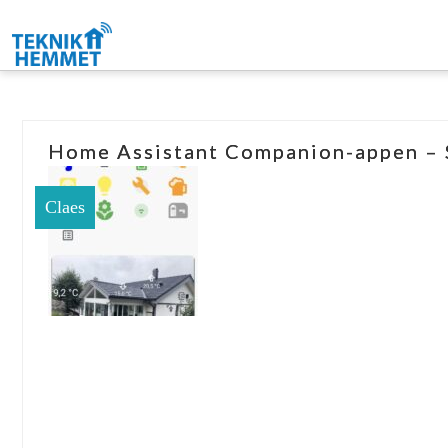
Home Assistant Companion-appen – S
Claes