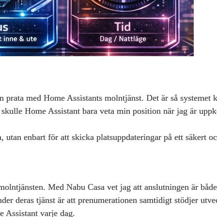
 prata med Home Assistants molntjänst. Det är så systemet 
et skulle Home Assistant bara veta min position när jag är upp
, utan enbart för att skicka platsuppdateringar på ett säkert o
olntjänsten. Med Nabu Casa vet jag att anslutningen är både s
vänder deras tjänst är att prenumerationen samtidigt stödjer ut
e Assistant varje dag.