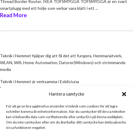
Thread Border Router. IKEA TOFSMYGGA TOFSMYGGA är en svart
smartplugg med ett hölje som verkar vara klätt i ett ...
Read More
Teknik i Hemmet hjälper dig att få det att fungera. Hemmanätverk,
WLAN, Wifi, Home Automation, Datorer(Windows) och strömmande
media
Teknik i Hemmet är verksamma i Eskilstuna
Email:
info@teknikihemmet.se
Hantera samtycke
För att ge en bra upplevelse använder vi teknik som cookies för att lagra
All information på denna sida skall ses som en guide, inte en manual. Om
och/eller komma åt enhetsinformation. När du samtycker till dessa tekniker
information på sidan inte stämmer och/eller är felaktig, skicka gärna ett
kan vi behandla data som surfbeteende eller unika ID:n på denna webbplats.
mail
Om du inte samtycker eller om du återkallar ditt samtycke kan detta påverka
vissa funktioner negativt.