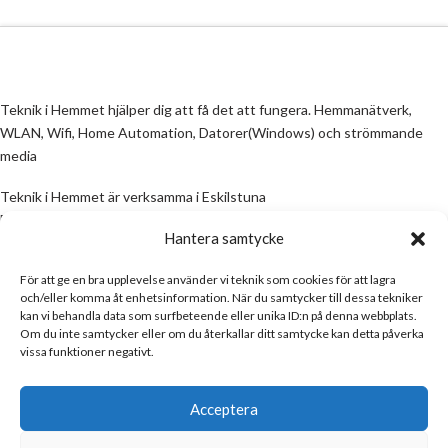
Teknik i Hemmet hjälper dig att få det att fungera. Hemmanätverk,
WLAN, Wifi, Home Automation, Datorer(Windows) och strömmande
media
Teknik i Hemmet är verksamma i Eskilstuna
Email:
info@teknikihemmet.se
Hantera samtycke
För att ge en bra upplevelse använder vi teknik som cookies för att lagra
All information på denna sida skall ses som en guide, inte en manual. Om
och/eller komma åt enhetsinformation. När du samtycker till dessa tekniker
information på sidan inte stämmer och/eller är felaktig, skicka gärna ett
kan vi behandla data som surfbeteende eller unika ID:n på denna webbplats.
mail
Om du inte samtycker eller om du återkallar ditt samtycke kan detta påverka
vissa funktioner negativt.
Email:
info@teknikihemmet.se
Acceptera