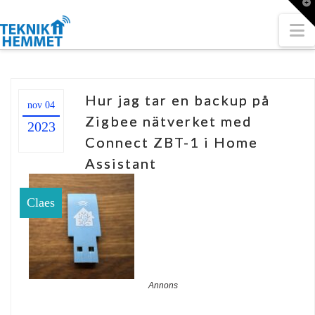
T
t
W
N
Hur jag tar en backup på
nov 04
Zigbee nätverket med
2023
Connect ZBT-1 i Home
Assistant
Claes