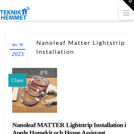
T
t
W
N
Nanoleaf Matter Lightstrip
dec 30
Installation
2023
Claes
Nanoleaf MATTER Lightstrip Installation i
Apple Homekit och Home Assistant