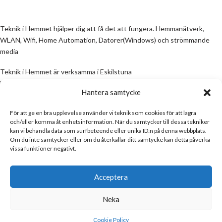
Teknik i Hemmet hjälper dig att få det att fungera. Hemmanätverk,
WLAN, Wifi, Home Automation, Datorer(Windows) och strömmande
media
Teknik i Hemmet är verksamma i Eskilstuna
Email:
info@teknikihemmet.se
Hantera samtycke
För att ge en bra upplevelse använder vi teknik som cookies för att lagra
All information på denna sida skall ses som en guide, inte en manual. Om
och/eller komma åt enhetsinformation. När du samtycker till dessa tekniker
information på sidan inte stämmer och/eller är felaktig, skicka gärna ett
kan vi behandla data som surfbeteende eller unika ID:n på denna webbplats.
mail
Om du inte samtycker eller om du återkallar ditt samtycke kan detta påverka
vissa funktioner negativt.
Email:
info@teknikihemmet.se
Acceptera
Neka
Teknik i Hemmet
Copyright © 2017
Cookie Policy