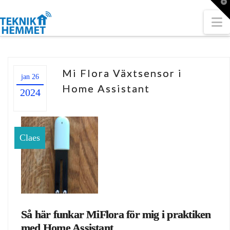
T
t
W
N
Mi Flora Växtsensor i
jan 26
Home Assistant
2024
Claes
Så här funkar MiFlora för mig i praktiken
med Home Assistant