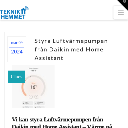
T
t
W
N
Styra Luftvärmepumpen
mar 09
från Daikin med Home
2024
Assistant
Claes
Vi kan styra Luftvärmepumpen från
Daikin med Home Assistant – Värme på