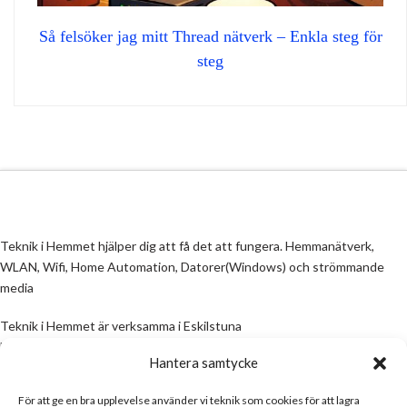
Så felsöker jag mitt Thread nätverk – Enkla steg för
steg
Teknik i Hemmet hjälper dig att få det att fungera. Hemmanätverk,
WLAN, Wifi, Home Automation, Datorer(Windows) och strömmande
media
Teknik i Hemmet är verksamma i Eskilstuna
Email:
info@teknikihemmet.se
Hantera samtycke
För att ge en bra upplevelse använder vi teknik som cookies för att lagra
All information på denna sida skall ses som en guide, inte en manual. Om