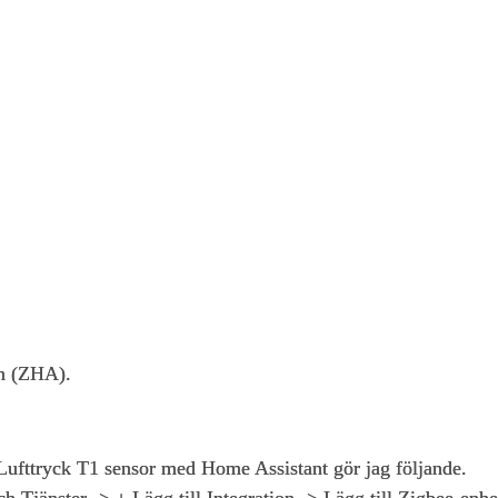
n (ZHA).
 Lufttryck T1 sensor med Home Assistant gör jag följande.
ch Tjänster -> + Lägg till Integration -> Lägg till Zigbee-enhe