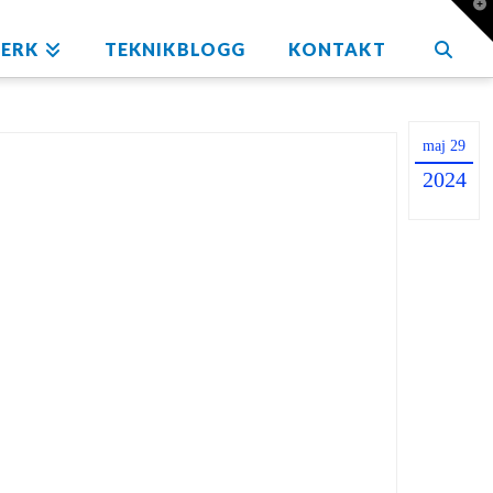
T
t
W
ERK
TEKNIKBLOGG
KONTAKT
maj 29
t
2024