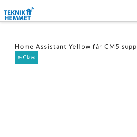
Home Assistant Yellow får CM5 sup
Claes
By