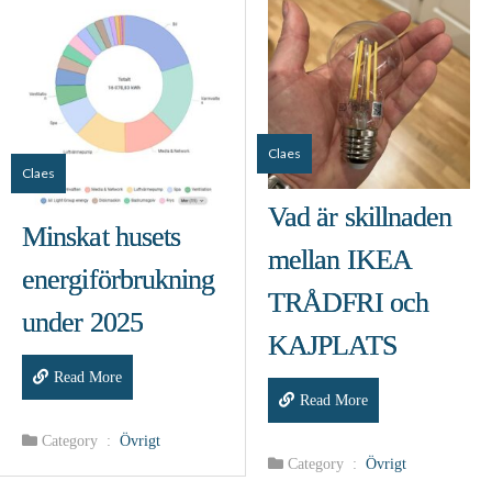
Claes
Claes
Vad är skillnaden
Minskat husets
mellan IKEA
energiförbrukning
TRÅDFRI och
under 2025
KAJPLATS
Read More
Read More
Category :
Övrigt
Category :
Övrigt