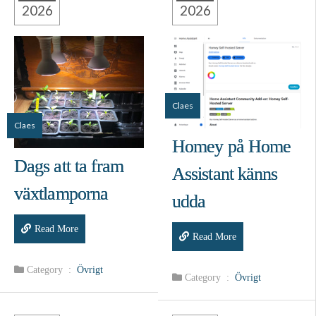
2026
2026
Claes
Claes
Homey på Home
Dags att ta fram
Assistant känns
växtlamporna
udda
Read More
Read More
Category :
Övrigt
Category :
Övrigt