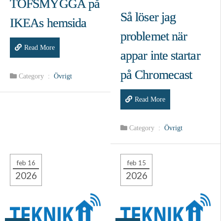
TOFSMYGGA på
Så löser jag
IKEAs hemsida
problemet när
Read More
appar inte startar
på Chromecast
Category :
Övrigt
Read More
Category :
Övrigt
feb 16
feb 15
2026
2026