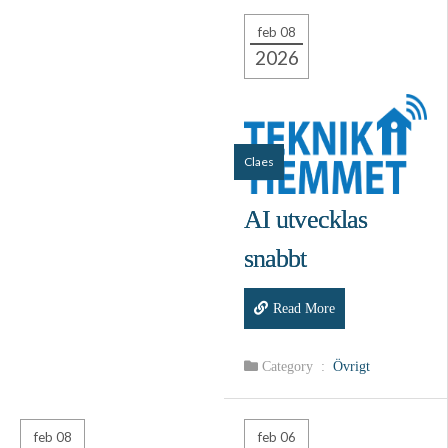
feb 08
2026
Claes
AI utvecklas
snabbt
Read More
Category :
Övrigt
feb 08
feb 06