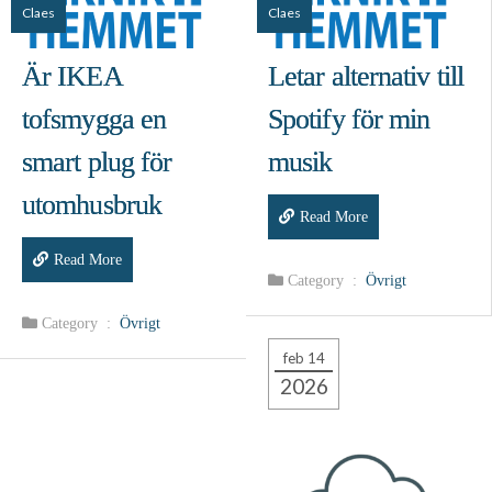
Claes
Claes
Är IKEA
Letar alternativ till
tofsmygga en
Spotify för min
smart plug för
musik
utomhusbruk
Read More
Read More
Category :
Övrigt
Category :
Övrigt
feb 14
2026