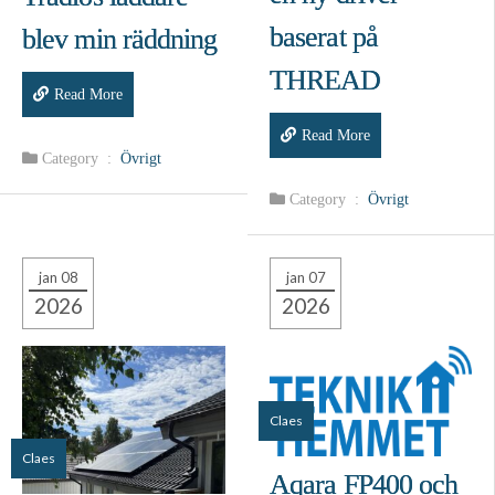
baserat på
blev min räddning
THREAD
Read More
Read More
Category :
Övrigt
Category :
Övrigt
jan 08
jan 07
2026
2026
Claes
Claes
Aqara FP400 och