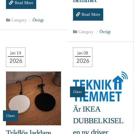
Read More
Read More
Category :
Övrigt
Category :
Övrigt
jan 14
jan 08
2026
2026
Claes
Är IKEA
Claes
DUBBELKISEL
en ny driver
Trådlös laddare