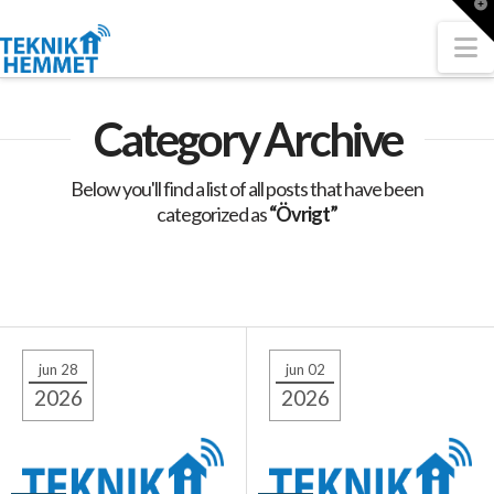
T
t
W
N
Category Archive
Below you'll find a list of all posts that have been
categorized as
“Övrigt”
jun 28
jun 02
2026
2026