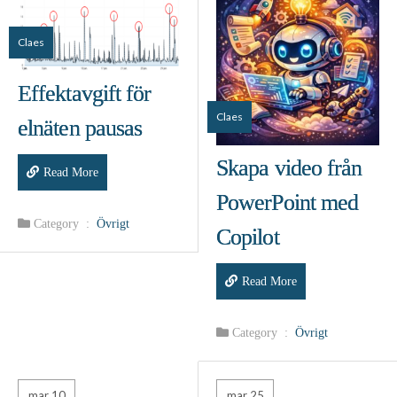
Claes
Effektavgift för
Claes
elnäten pausas
Skapa video från
Read More
PowerPoint med
Category :
Övrigt
Copilot
Read More
Category :
Övrigt
mar 10
mar 25