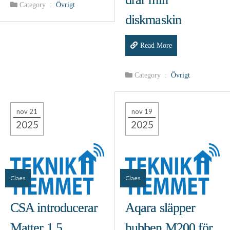
Category :
Övrigt
diskmaskin
Read More
Category :
Övrigt
nov 21
nov 19
2025
2025
Claes
Claes
CSA introducerar
Aqara släpper
Matter 1.5
hubben M200 för