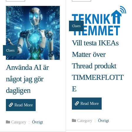
Claes
Vill testa IKEAs
Claes
Matter över
Thread produkt
Använda AI är
TIMMERFLOTT
något jag gör
E
dagligen
Read More
Read More
Category :
Övrigt
Category :
Övrigt