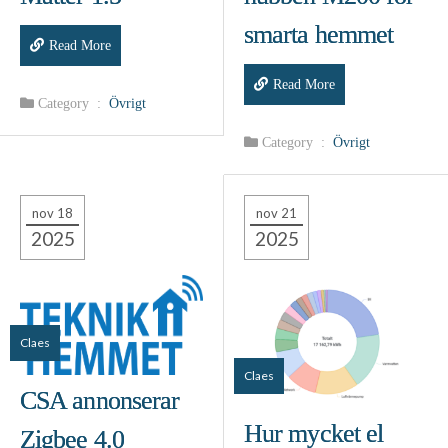
smarta hemmet
Read More
Read More
Category :
Övrigt
Category :
Övrigt
nov 18
nov 21
2025
2025
Claes
Claes
CSA annonserar
Hur mycket el
Zigbee 4.0