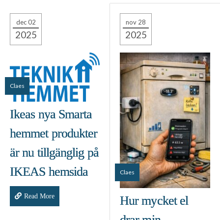
dec 02
nov 28
2025
2025
Claes
Ikeas nya Smarta
hemmet produkter
är nu tillgänglig på
IKEAS hemsida
Claes
Read More
Hur mycket el
drar min