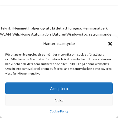
Teknik i Hemmet hjälper dig att få det att fungera. Hemmanätverk,
WLAN, Wifi, Home Automation, Datorer(Windows) och strömmande
media
Hantera samtycke
Teknik i Hemmet är verksamma i Eskilstuna
För att ge en bra upplevelse använder vi teknik som cookies för att lagra
Email:
info@teknikihemmet.se
och/eller komma åt enhetsinformation. När du samtycker till dessa tekniker
kan vi behandla data som surfbeteende eller unika ID:n på denna webbplats.
Om du inte samtycker eller om du återkallar ditt samtycke kan detta påverka
vissa funktioner negativt.
All information på denna sida skall ses som en guide, inte en manual. Om
information på sidan inte stämmer och/eller är felaktig, skicka gärna ett
mail
Acceptera
Email:
info@teknikihemmet.se
Neka
Cookie Policy