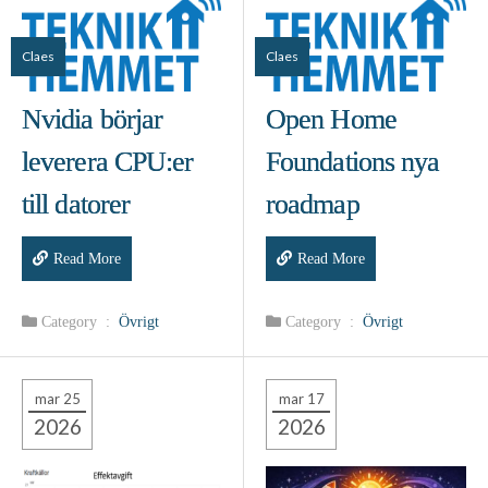
Claes
Claes
Nvidia börjar
Open Home
leverera CPU:er
Foundations nya
till datorer
roadmap
Read More
Read More
Category :
Övrigt
Category :
Övrigt
mar 25
mar 17
2026
2026