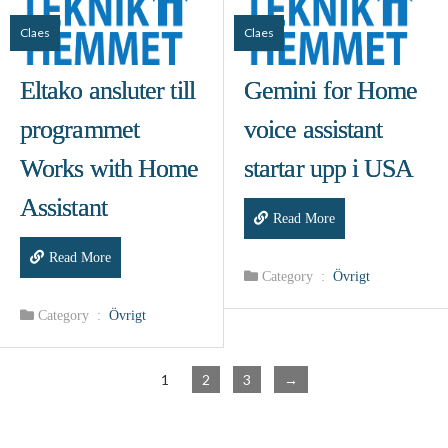
Claes
Claes
Eltako ansluter till
Gemini for Home
programmet
voice assistant
Works with Home
startar upp i USA
Assistant
Read More
Read More
Category :
Övrigt
Category :
Övrigt
1
2
3
→