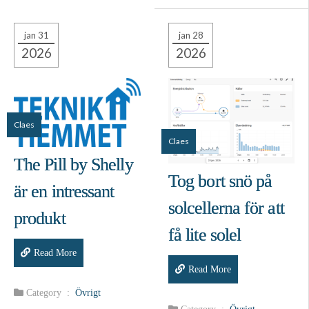
jan 31
jan 28
2026
2026
Claes
Claes
The Pill by Shelly
Tog bort snö på
är en intressant
solcellerna för att
produkt
få lite solel
Read More
Read More
Category :
Övrigt