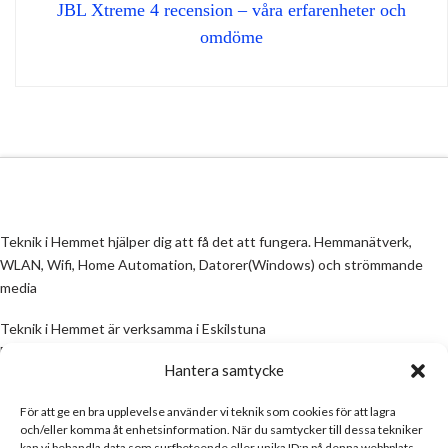
JBL Xtreme 4 recension – våra erfarenheter och
omdöme
Teknik i Hemmet hjälper dig att få det att fungera. Hemmanätverk,
WLAN, Wifi, Home Automation, Datorer(Windows) och strömmande
media
Teknik i Hemmet är verksamma i Eskilstuna
Email:
info@teknikihemmet.se
Hantera samtycke
För att ge en bra upplevelse använder vi teknik som cookies för att lagra
All information på denna sida skall ses som en guide, inte en manual. Om
och/eller komma åt enhetsinformation. När du samtycker till dessa tekniker
information på sidan inte stämmer och/eller är felaktig, skicka gärna ett
kan vi behandla data som surfbeteende eller unika ID:n på denna webbplats.