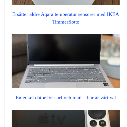
Ersätter äldre Aqara temperatur sensorer med IKEA
Timmerflotte
En enkel dator för surf och mail – här är vårt val