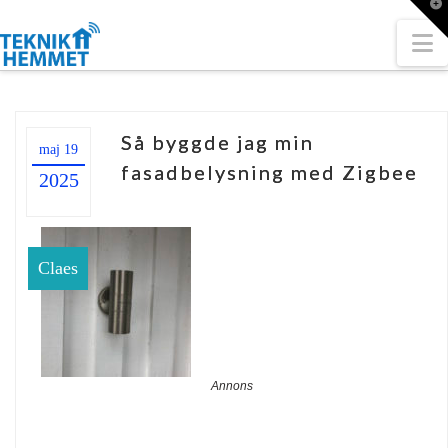
T
t
W
N
Så byggde jag min
maj 19
fasadbelysning med Zigbee
2025
Claes