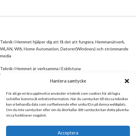
Teknik i Hemmet hjälper dig att få det att fungera. Hemmanätverk,
WLAN, Wifi, Home Automation, Datorer(Windows) och strömmande
media
Teknik i Hemmet är verksamma i Eskilstuna
Email:
info@teknikihemmet.se
Hantera samtycke
För att ge en bra upplevelse använder vi teknik som cookies för att lagra
All information på denna sida skall ses som en guide, inte en manual. Om
och/eller komma åt enhetsinformation. När du samtycker till dessa tekniker
information på sidan inte stämmer och/eller är felaktig, skicka gärna ett
kan vi behandla data som surfbeteende eller unika ID:n på denna webbplats.
mail
Om du inte samtycker eller om du återkallar ditt samtycke kan detta påverka
vissa funktioner negativt.
Email:
info@teknikihemmet.se
Acceptera