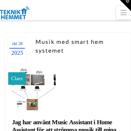
T
t
W
N
Musik med smart hem
okt 28
systemet
2025
Claes
Jag har använt Music Assistant i Home
Assistant för att strömma musik till mina