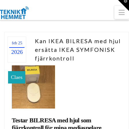
T
t
W
N
Kan IKEA BILRESA med hjul
feb 25
ersätta IKEA SYMFONISK
2026
fjärrkontroll
Claes
Testar BILRESA med hjul som
fjärrkontroll för mina mediaspelare