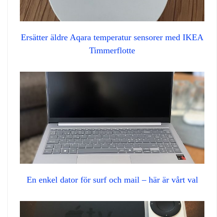
Ersätter äldre Aqara temperatur sensorer med IKEA
Timmerflotte
En enkel dator för surf och mail – här är vårt val