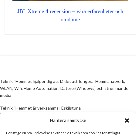
JBL Xtreme 4 recension – våra erfarenheter och
omdöme
Teknik i Hemmet hjälper dig att få det att fungera. Hemmanätverk,
WLAN, Wifi, Home Automation, Datorer(Windows) och strömmande
media
Teknik i Hemmet är verksamma i Eskilstuna
Email:
info@teknikihemmet.se
Hantera samtycke
För att ge en bra upplevelse använder vi teknik som cookies för att lagra
All information på denna sida skall ses som en guide, inte en manual. Om