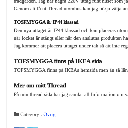
trädgården. Jag har några 220V uttag runt huset som 
Genom att få ut Thread utomhus kan jag börja välja and
TOSFMYGGA är IP44 klassad
Den nya uttaget är IP44 klassad och kan placeras utomh
när locket är stängt eller när den anslutna produkten ha
Jag kommer att placera uttaget under tak så att inte r
TOFSMYGGA finns på IKEA sida
TOFSMYGGA finns på IKEAs hemsida men än så länge finn
Mer om mitt Thread
På min thread sida har jag samlat all Information om 
Category :
Övrigt