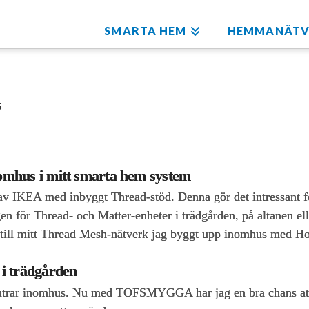
SMARTA HEM
HEMMANÄTV
s
omhus i mitt smarta hem system
KEA med inbyggt Thread‑stöd. Denna gör det intressant för
en för Thread‑ och Matter‑enheter i trädgården, på altanen ell
ll mitt Thread Mesh-nätverk jag byggt upp inomhus med Hom
 trädgården
utrar inomhus. Nu med TOFSMYGGA har jag en bra chans att b