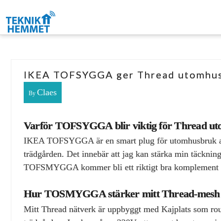
IKEA TOFSYGGA ger Thread utomhu
Claes
By
Varför TOFSYGGA blir viktig för Thread ut
IKEA TOFSYGGA är en smart plug för utomhusbruk av I
trädgården. Det innebär att jag kan stärka min täckning
TOFSMYGGA kommer bli ett riktigt bra komplement ti
Hur TOSMYGGA stärker mitt Thread-mesh i
Mitt Thread nätverk är uppbyggt med Kajplats som ro