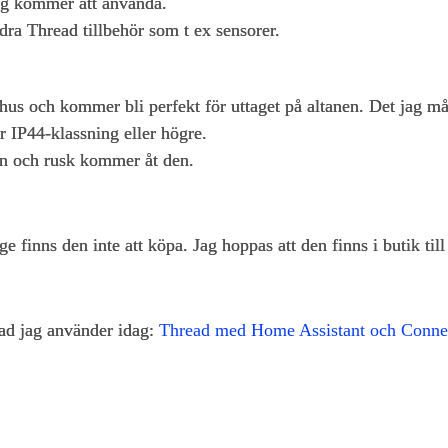
jag kommer att använda.
ra Thread tillbehör som t ex sensorer.
us och kommer bli perfekt för uttaget på altanen. Det jag mås
r IP44-klassning eller högre.
egn och rusk kommer åt den.
s den inte att köpa. Jag hoppas att den finns i butik till 
vad jag använder idag:
Thread med Home Assistant och Conne