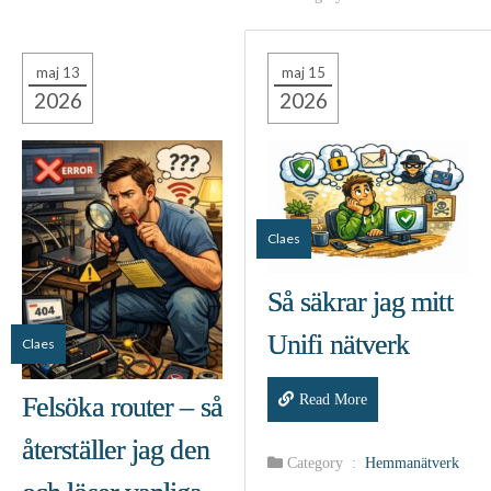
maj 13
maj 15
2026
2026
Claes
Så säkrar jag mitt
Unifi nätverk
Claes
Read More
Felsöka router – så
återställer jag den
Category :
Hemmanätverk