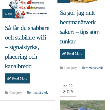
Så gör jag mitt
Claes
hemmanätverk
Så får du snabbare
säkert – tips som
och stabilare wifi
funkar
– signalstyrka,
Read More
placering och
kanalbredd
Category :
Hemmanätverk
Read More
apr 16
2025
Category :
Hemmanätverk