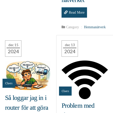
Read More
Category :
Hemmanätverk
dec 15
dec 13
2024
2024
Claes
Claes
Så loggar jag in i
Problem med
router för att göra