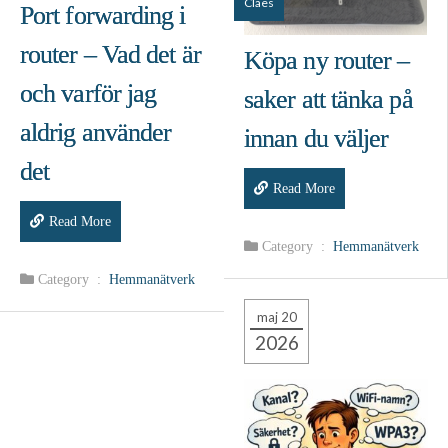
Claes
Port forwarding i
router – Vad det är
Köpa ny router –
och varför jag
saker att tänka på
aldrig använder
innan du väljer
det
Read More
Read More
Category :
Hemmanätverk
Category :
Hemmanätverk
maj 20
2026