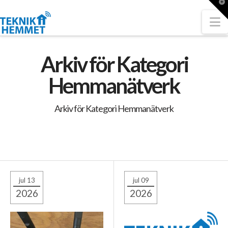
T
t
W
N
Arkiv för Kategori
Hemmanätverk
Arkiv för Kategori Hemmanätverk
jul 13
jul 09
2026
2026