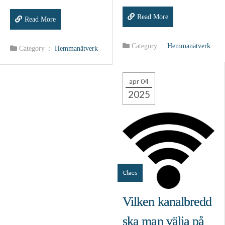
Read More
Read More
Category :
Hemmanätverk
Category :
Hemmanätverk
apr 04
2025
Claes
Vilken kanalbredd
ska man välja på