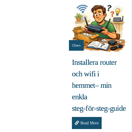
Claes
Installera router
och wifi i
hemmet– min
enkla
steg‑för‑steg‑guide
Read More