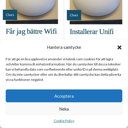
Claes
Claes
Får jag bättre Wifi
Installerar Unifi
med Wifi 7 i
U7 Pro i nätverket
Hantera samtycke
hemmanätverket
Read More
För att ge en bra upplevelse använder vi teknik som cookies för att lagra
och/eller komma åt enhetsinformation. När du samtycker till dessa tekniker
Read More
kan vi behandla data som surfbeteende eller unika ID:n på denna webbplats.
Category :
Hemmanätverk
Om du inte samtycker eller om du återkallar ditt samtycke kan detta påverka
vissa funktioner negativt.
Category :
Hemmanätverk
nov 28
Acceptera
2024
Neka
Cookie Policy