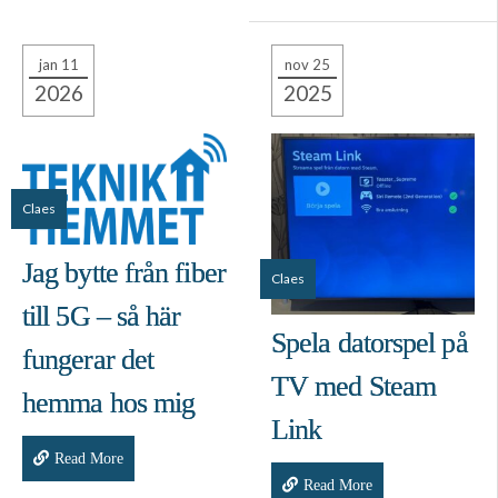
jan 11
nov 25
2026
2025
Claes
Jag bytte från fiber
Claes
till 5G – så här
Spela datorspel på
fungerar det
TV med Steam
hemma hos mig
Link
Read More
Read More