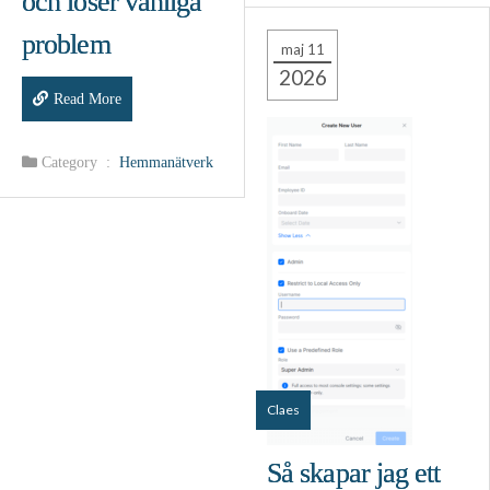
och löser vanliga
problem
maj 11
2026
Read More
Category :
Hemmanätverk
Claes
Så skapar jag ett