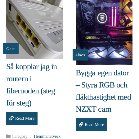
Claes
Claes
Så kopplar jag in
Bygga egen dator
routern i
– Styra RGB och
fibernoden (steg
fläkthastighet med
för steg)
NZXT cam
Read More
Read More
Category :
Hemmanätverk