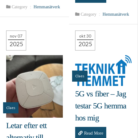
Category :
Hemmanätverk
Category :
Hemmanätverk
nov 07
okt 30
2025
2025
Claes
5G vs fiber – Jag
testar 5G hemma
Claes
hos mig
Letar efter ett
Read More
alternativ till