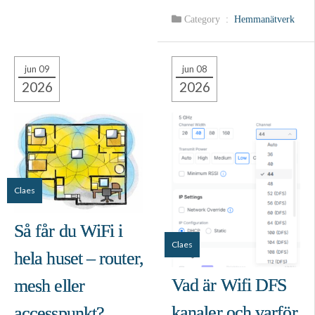
Category :
Hemmanätverk
jun 09
jun 08
2026
2026
Claes
Så får du WiFi i
Claes
hela huset – router,
Vad är Wifi DFS
mesh eller
kanaler och varför
accesspunkt?