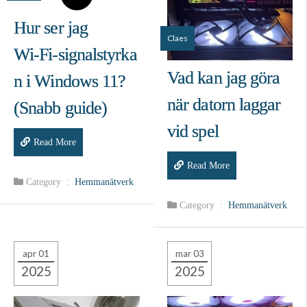
Hur ser jag
Claes
Wi‑Fi‑signalstyrka
Vad kan jag göra
n i Windows 11?
när datorn laggar
(Snabb guide)
vid spel
Read More
Read More
Category :
Hemmanätverk
Category :
Hemmanätverk
apr 01
mar 03
2025
2025