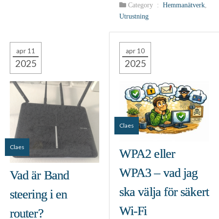
Category :
Hemmanätverk
,
Utrustning
apr 11
apr 10
2025
2025
Claes
Claes
WPA2 eller
WPA3 – vad jag
Vad är Band
ska välja för säkert
steering i en
Wi‑Fi
router?