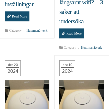
långsamt wifi? – 3
inställningar
saker att
Read More
undersöka
Category :
Hemmanätverk
Read More
Category :
Hemmanätverk
dec 20
dec 10
2024
2024