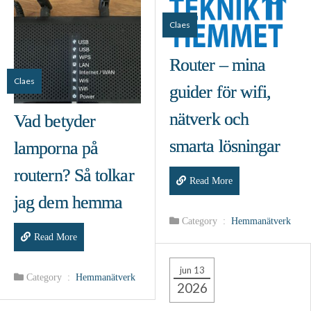
Claes
Router – mina
Claes
guider för wifi,
nätverk och
Vad betyder
smarta lösningar
lamporna på
routern? Så tolkar
Read More
jag dem hemma
Category :
Hemmanätverk
Read More
jun 13
Category :
Hemmanätverk
2026