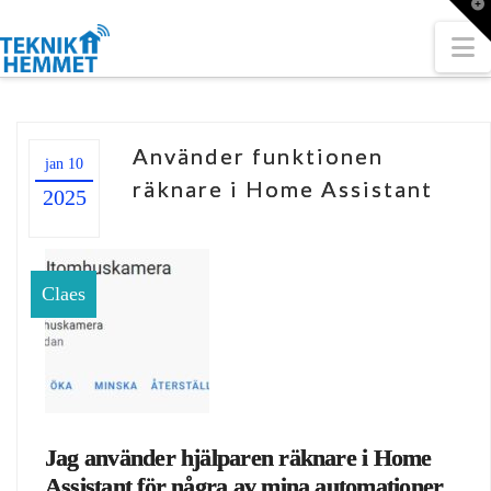
T
t
W
N
Använder funktionen
jan 10
räknare i Home Assistant
2025
Claes
Jag använder hjälparen räknare i Home
Assistant för några av mina automationer