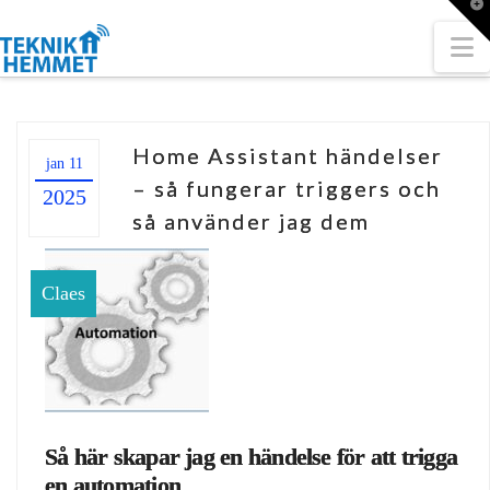
T
t
W
N
Home Assistant händelser
jan 11
– så fungerar triggers och
2025
så använder jag dem
Claes
Så här skapar jag en händelse för att trigga
en automation