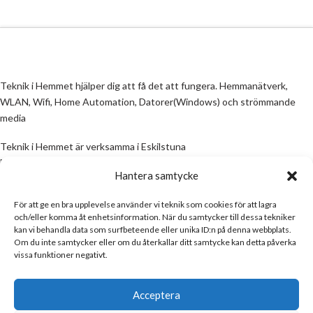
Teknik i Hemmet hjälper dig att få det att fungera. Hemmanätverk,
WLAN, Wifi, Home Automation, Datorer(Windows) och strömmande
media
Teknik i Hemmet är verksamma i Eskilstuna
Email:
info@teknikihemmet.se
Hantera samtycke
För att ge en bra upplevelse använder vi teknik som cookies för att lagra
All information på denna sida skall ses som en guide, inte en manual. Om
och/eller komma åt enhetsinformation. När du samtycker till dessa tekniker
information på sidan inte stämmer och/eller är felaktig, skicka gärna ett
kan vi behandla data som surfbeteende eller unika ID:n på denna webbplats.
mail
Om du inte samtycker eller om du återkallar ditt samtycke kan detta påverka
vissa funktioner negativt.
Email:
info@teknikihemmet.se
Acceptera