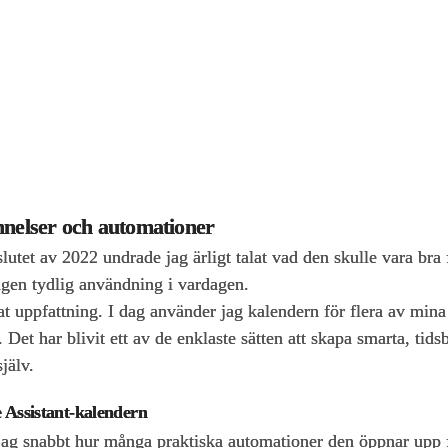
nnelser och automationer
lutet av 2022 undrade jag ärligt talat vad den skulle vara br
gen tydlig användning i vardagen.
drat uppfattning. I dag använder jag kalendern för flera av min
t. Det har blivit ett av de enklaste sätten att skapa smarta, t
jälv.
Assistant‑kalendern
jag snabbt hur många praktiska automationer den öppnar upp f