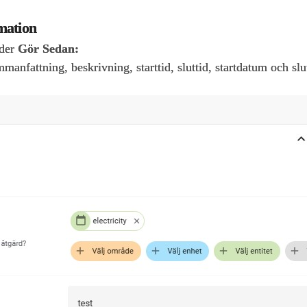
omation
nder
Gör Sedan:
ammanfattning, beskrivning, starttid, sluttid, startdatum och sl