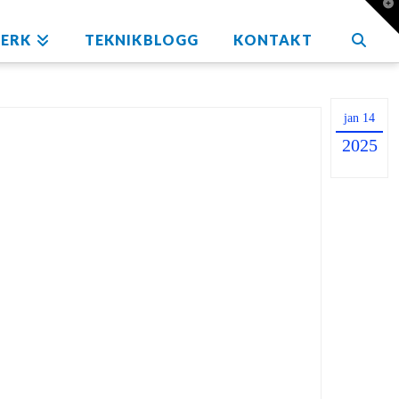
T
t
W
ERK
TEKNIKBLOGG
KONTAKT
jan 14
r
2025