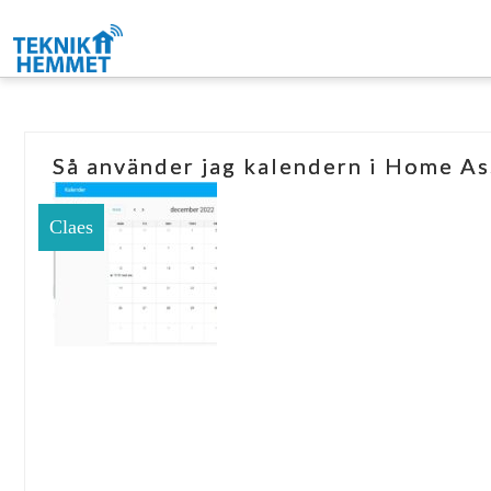
Så använder jag kalendern i Home As
Claes