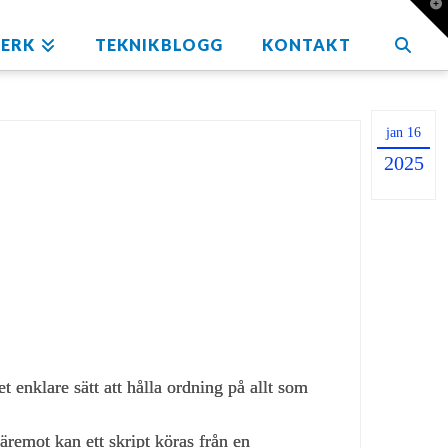
T
t
W
ERK
TEKNIKBLOGG
KONTAKT
jan 16
2025
et enklare sätt att hålla ordning på allt som
äremot kan ett skript köras från en