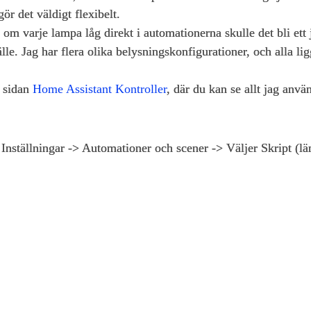
ör det väldigt flexibelt.
m varje lampa låg direkt i automationerna skulle det bli ett 
tälle. Jag har flera olika belysningskonfigurationer, och alla li
å sidan
Home Assistant Kontroller
, där du kan se allt jag anvä
l Inställningar -> Automationer och scener -> Väljer Skript (lä