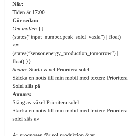
När:
Tiden är 17:00
Gör sedan:
Om mallen
{{
(states(“input_number.peak_solel_vaxla”) | float)
<=
(states(“sensor.energy_production_tomorrow”) |
float) }}
Sedan:
Starta växel Prioritera solel
Skicka en notis till min mobil med texten: Prioritera
Solel slås på
Annars:
Stäng av växel Prioritera solel
Skicka en notis till min mobil med texten: Prioritera
solel slås av
Är prognosen för sol produktion över