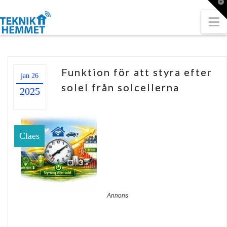
T
t
W
N
Funktion för att styra efter
jan 26
solel från solcellerna
2025
Claes