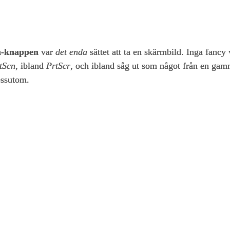
n‑knappen
var
det enda
sättet att ta en skärmbild. Inga fancy
tScn
, ibland
PrtScr
, och ibland såg ut som något från en gam
essutom.