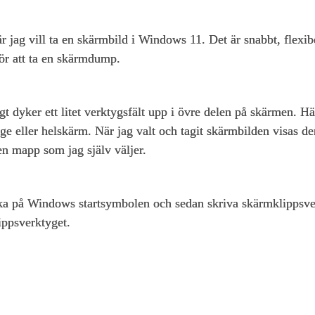
 jag vill ta en skärmbild i Windows 11. Det är snabbt, flexibe
för att ta en skärmdump.
t dyker ett litet verktygsfält upp i övre delen på skärmen. Här 
 läge eller helskärm. När jag valt och tagit skärmbilden visas 
 en mapp som jag själv väljer.
klicka på Windows startsymbolen och sedan skriva skärmklippsve
ippsverktyget.