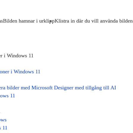
as
Bilden hamnar i urklipp
Klistra in där du vill använda bilden
er i Windows 11
tioner i Windows 11
ra bilder med Microsoft Designer med tillgång till AI
dows 11
s
ows
s 11