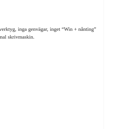
 verktyg, inga genvägar, inget “Win + nånting”
mal skrivmaskin.