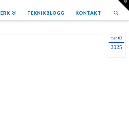
T
t
W
ERK
TEKNIKBLOGG
KONTAKT
mar 03
2025