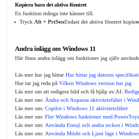
Kopiera bara det aktiva fönstret
En funktion många inte känner till.
Tryck
Alt + PrtScn
Endast det aktiva fönstret kopier
Andra inlägg om Windows 11
Här finns andra inlägg om funktioner jag själv använd
Läs mer hur jag hittar
Hur hittar jag datorns specifika
Hur tar jag reda på
Vilken Windows version har jag
Läs mer om att redigera bild och få hjälp av AI:
Redige
Läs mer om:
Ändra och Anpassa aktivitetsfältet i Win
Läs mer om:
Copilot i Windows 11 aktivitetsfältet
Läs mer om:
Fler Windows funktioner med PowerToy
Läs mer om:
Använda Emoji och andra tecken i Wind
Läs mer om:
Använda Mörkt och Ljust läge i Window