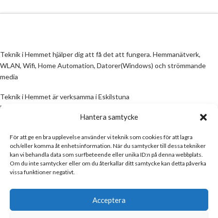
Teknik i Hemmet hjälper dig att få det att fungera. Hemmanätverk,
WLAN, Wifi, Home Automation, Datorer(Windows) och strömmande
media
Teknik i Hemmet är verksamma i Eskilstuna
Email:
info@teknikihemmet.se
Hantera samtycke
För att ge en bra upplevelse använder vi teknik som cookies för att lagra
All information på denna sida skall ses som en guide, inte en manual. Om
och/eller komma åt enhetsinformation. När du samtycker till dessa tekniker
information på sidan inte stämmer och/eller är felaktig, skicka gärna ett
kan vi behandla data som surfbeteende eller unika ID:n på denna webbplats.
mail
Om du inte samtycker eller om du återkallar ditt samtycke kan detta påverka
vissa funktioner negativt.
Email:
info@teknikihemmet.se
Acceptera