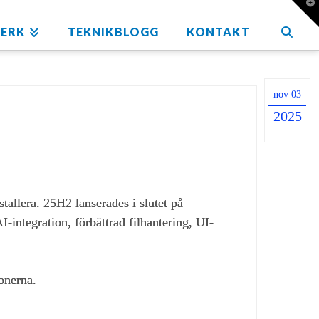
T
t
W
ERK
TEKNIKBLOGG
KONTAKT
nov 03
2025
allera. 25H2 lanserades i slutet på
integration, förbättrad filhantering, UI-
onerna.