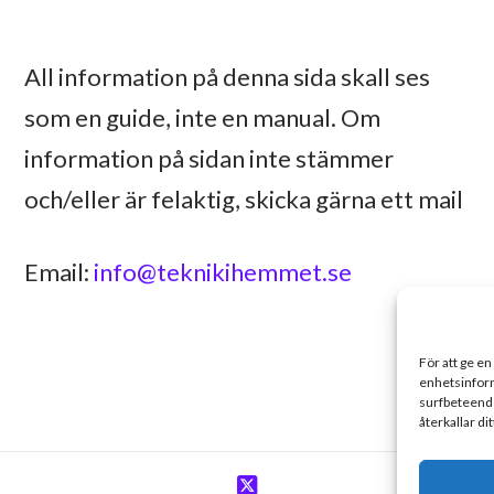
All information på denna sida skall ses
som en guide, inte en manual. Om
information på sidan inte stämmer
och/eller är felaktig, skicka gärna ett mail
Email:
info@teknikihemmet.se
För att ge en
enhetsinform
surfbeteende
återkallar di