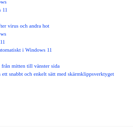
ows
s 11
er virus och andra hot
ows
 11
utomatiskt i Windows 11
från mitten till vänster sida
 ett snabbt och enkelt sätt med skärmklippsverktyget