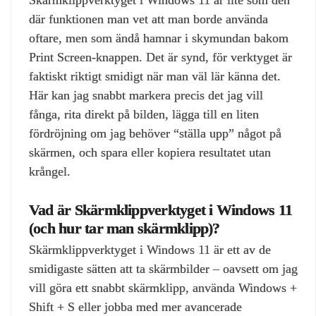
Skärmklippverktyget i Windows 11 är lite som den
där funktionen man vet att man borde använda
oftare, men som ändå hamnar i skymundan bakom
Print Screen‑knappen. Det är synd, för verktyget är
faktiskt riktigt smidigt när man väl lär känna det.
Här kan jag snabbt markera precis det jag vill
fånga, rita direkt på bilden, lägga till en liten
fördröjning om jag behöver “ställa upp” något på
skärmen, och spara eller kopiera resultatet utan
krångel.
Vad är Skärmklippverktyget i Windows 11
(och hur tar man skärmklipp)?
Skärmklippverktyget i Windows 11 är ett av de
smidigaste sätten att ta skärmbilder – oavsett om jag
vill göra ett snabbt skärmklipp, använda Windows +
Shift + S eller jobba med mer avancerade