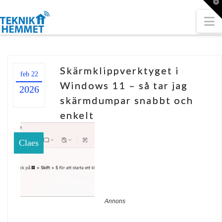
T
t
W
N
Skärmklippverktyget i
feb 22
Windows 11 – så tar jag
2026
skärmdumpar snabbt och
enkelt
Claes