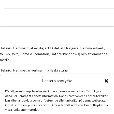
Teknik i Hemmet hjälper dig att få det att fungera. Hemmanätverk,
WLAN, Wifi, Home Automation, Datorer(Windows) och strömmande
media
Teknik i Hemmet är verksamma i Eskilstuna
Email:
info@teknikihemmet.se
Hantera samtycke
För att ge en bra upplevelse använder vi teknik som cookies för att lagra
All information på denna sida skall ses som en guide, inte en manual. Om
och/eller komma åt enhetsinformation. När du samtycker till dessa tekniker
information på sidan inte stämmer och/eller är felaktig, skicka gärna ett
kan vi behandla data som surfbeteende eller unika ID:n på denna webbplats.
mail
Om du inte samtycker eller om du återkallar ditt samtycke kan detta påverka
vissa funktioner negativt.