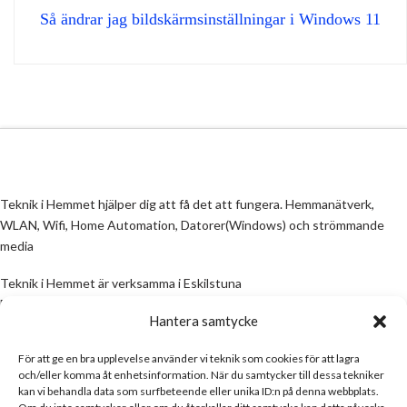
Så ändrar jag bildskärmsinställningar i Windows 11
Teknik i Hemmet hjälper dig att få det att fungera. Hemmanätverk,
WLAN, Wifi, Home Automation, Datorer(Windows) och strömmande
media
Teknik i Hemmet är verksamma i Eskilstuna
Email:
info@teknikihemmet.se
Hantera samtycke
För att ge en bra upplevelse använder vi teknik som cookies för att lagra
All information på denna sida skall ses som en guide, inte en manual. Om
och/eller komma åt enhetsinformation. När du samtycker till dessa tekniker
information på sidan inte stämmer och/eller är felaktig, skicka gärna ett
kan vi behandla data som surfbeteende eller unika ID:n på denna webbplats.
mail