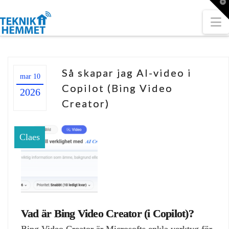
T
t
W
N
Så skapar jag AI-video i
mar 10
Copilot (Bing Video
2026
Creator)
Claes
Vad är Bing Video Creator (i Copilot)?
Bing Video Creator är Microsofts enkla verktyg för