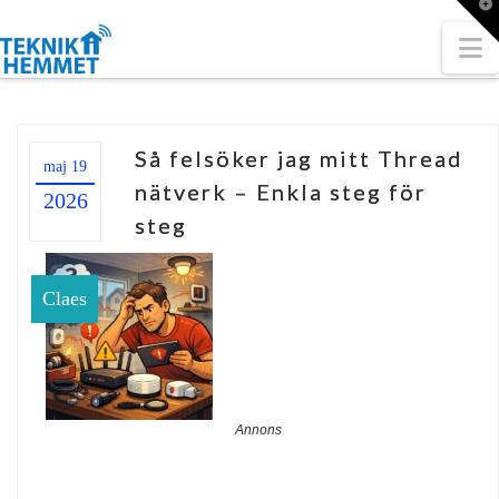
T
t
W
N
Så felsöker jag mitt Thread
maj 19
nätverk – Enkla steg för
2026
steg
Claes