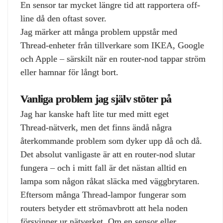
En sensor tar mycket längre tid att rapportera off-
line då den oftast sover.
Jag märker att många problem uppstår med
Thread‑enheter från tillverkare som IKEA, Google
och Apple – särskilt när en router‑nod tappar ström
eller hamnar för långt bort.
Vanliga problem jag själv stöter på
Jag har kanske haft lite tur med mitt eget
Thread‑nätverk, men det finns ändå några
återkommande problem som dyker upp då och då.
Det absolut vanligaste är att en router‑nod slutar
fungera – och i mitt fall är det nästan alltid en
lampa som någon råkat släcka med väggbrytaren.
Eftersom många Thread‑lampor fungerar som
routers betyder ett strömavbrott att hela noden
försvinner ur nätverket. Om en sensor eller