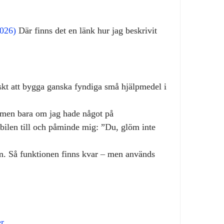
2026)
Där finns det en länk hur jag beskrivit
skt att bygga ganska fyndiga små hjälpmedel i
– men bara om jag hade något på
bilen till och påminde mig: ”Du, glöm inte
em. Så funktionen finns kvar – men används
er