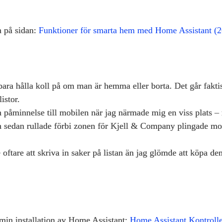
m på sidan:
Funktioner för smarta hem med Home Assistant (
bara hålla koll på om man är hemma eller borta. Det går fakti
istor.
n påminnelse till mobilen när jag närmade mig en viss plats 
och sedan rullade förbi zonen för Kjell & Company plingade mo
oftare att skriva in saker på listan än jag glömde att köpa d
 min installation av Home Assistant:
Home Assistant Kontroll