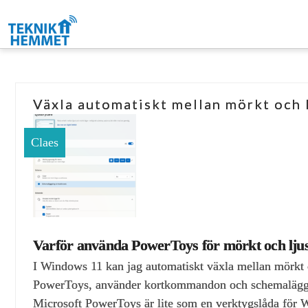
Växla automatiskt mellan mörkt och
Claes
Varför använda PowerToys för mörkt och lju
I Windows 11 kan jag automatiskt växla mellan mörkt o
PowerToys, använder kortkommandon och schemalägger 
Microsoft PowerToys är lite som en verktygslåda för Wi