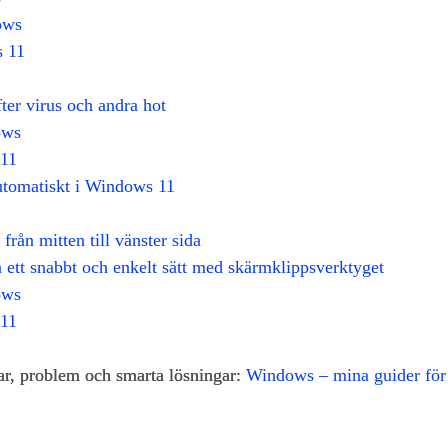
ows
s 11
er virus och andra hot
ows
 11
utomatiskt i Windows 11
från mitten till vänster sida
 ett snabbt och enkelt sätt med skärmklippsverktyget
ows
 11
gar, problem och smarta lösningar:
Windows – mina guider för 