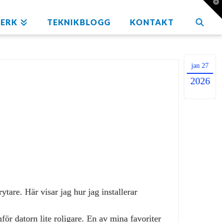
T
t
W
ERK
TEKNIKBLOGG
KONTAKT
jan 27
2026
are. Här visar jag hur jag installerar
ör datorn lite roligare. En av mina favoriter