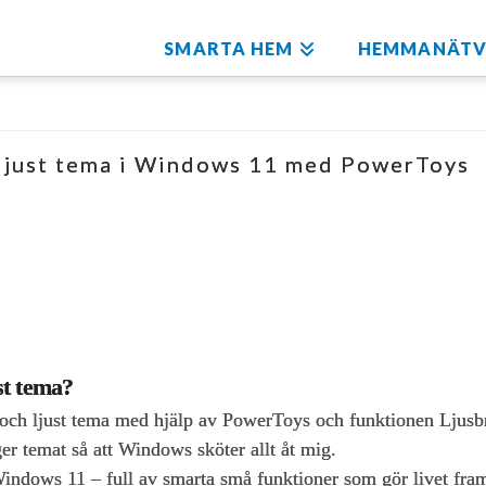
SMARTA HEM
HEMMANÄTV
 ljust tema i Windows 11 med PowerToys
st tema?
ch ljust tema med hjälp av PowerToys och funktionen Ljusbryt
temat så att Windows sköter allt åt mig.
ndows 11 – full av smarta små funktioner som gör livet framf