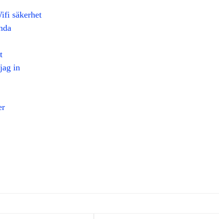
fi säkerhet
nda
t
jag in
er