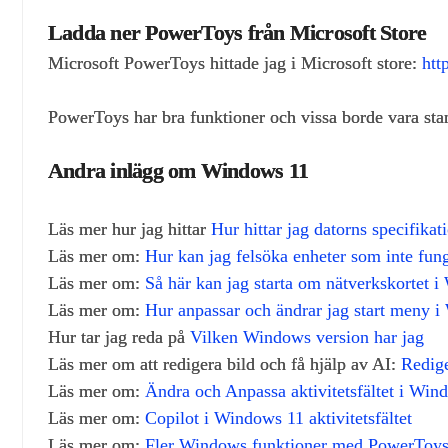
Ladda ner PowerToys från Microsoft Store
Microsoft PowerToys hittade jag i Microsoft store:
htt
PowerToys har bra funktioner och vissa borde vara st
Andra inlägg om Windows 11
Läs mer hur jag hittar
Hur hittar jag datorns specifika
Läs mer om:
Hur kan jag felsöka enheter som inte fun
Läs mer om:
Så här kan jag starta om nätverkskortet 
Läs mer om:
Hur anpassar och ändrar jag start meny 
Hur tar jag reda på
Vilken Windows version har jag
Läs mer om att redigera bild och få hjälp av AI:
Redige
Läs mer om:
Ändra och Anpassa aktivitetsfältet i Win
Läs mer om:
Copilot i Windows 11 aktivitetsfältet
Läs mer om:
Fler Windows funktioner med PowerToy