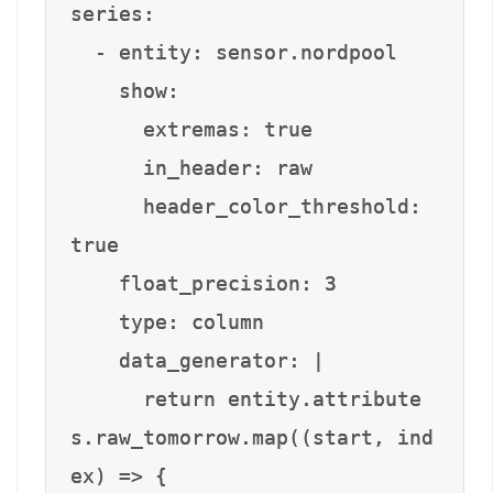
series:

  - entity: sensor.nordpool

    show:

      extremas: true

      in_header: raw

      header_color_threshold: 
true

    float_precision: 3

    type: column

    data_generator: |

      return entity.attribute
s.raw_tomorrow.map((start, ind
ex) => {
