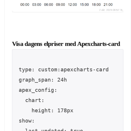
Visa dagens elpriser med Apexcharts‑card
type: custom:apexcharts-card

graph_span: 24h

apex_config:

  chart:

    height: 178px

show:

  last_updated: true
