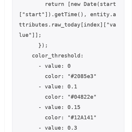
        return [new Date(start
["start"]).getTime(), entity.a
ttributes.raw_today[index]["va
lue"]];

      });

    color_threshold:

      - value: 0

        color: "#2085e3"

      - value: 0.1

        color: "#04822e"

      - value: 0.15

        color: "#12A141"

      - value: 0.3
