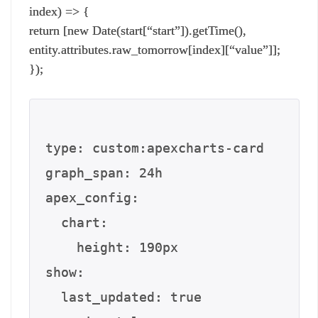
index) => {
return [new Date(start[“start”]).getTime(),
entity.attributes.raw_tomorrow[index][“value”]];
});
type: custom:apexcharts-card

graph_span: 24h

apex_config:

  chart:

    height: 190px

show:

  last_updated: true
