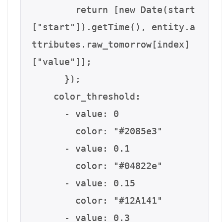
        return [new Date(start
["start"]).getTime(), entity.a
ttributes.raw_tomorrow[index]
["value"]];

      });

    color_threshold:

      - value: 0

        color: "#2085e3"

      - value: 0.1

        color: "#04822e"

      - value: 0.15

        color: "#12A141"

      - value: 0.3
