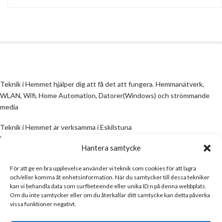
Teknik i Hemmet hjälper dig att få det att fungera. Hemmanätverk,
WLAN, Wifi, Home Automation, Datorer(Windows) och strömmande
media
Teknik i Hemmet är verksamma i Eskilstuna
Email:
info@teknikihemmet.se
Hantera samtycke
För att ge en bra upplevelse använder vi teknik som cookies för att lagra
All information på denna sida skall ses som en guide, inte en manual. Om
och/eller komma åt enhetsinformation. När du samtycker till dessa tekniker
information på sidan inte stämmer och/eller är felaktig, skicka gärna ett
kan vi behandla data som surfbeteende eller unika ID:n på denna webbplats.
mail
Om du inte samtycker eller om du återkallar ditt samtycke kan detta påverka
vissa funktioner negativt.
Email:
info@teknikihemmet.se