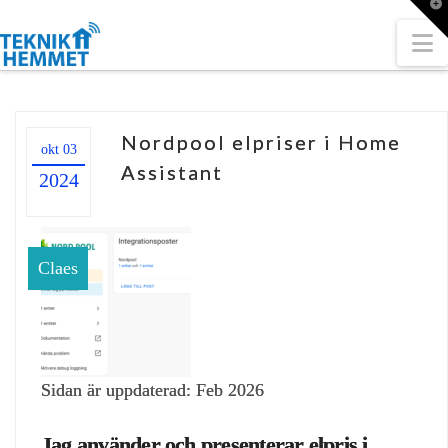
T
t
W
N
Nordpool elpriser i Home
okt 03
Assistant
2024
Claes
Sidan är uppdaterad: Feb 2026
Jag använder och presenterar elpris i