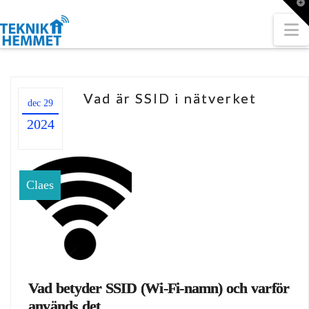
T
t
W
N
Vad är SSID i nätverket
dec 29
2024
Claes
Vad betyder SSID (Wi‑Fi‑namn) och varför
används det