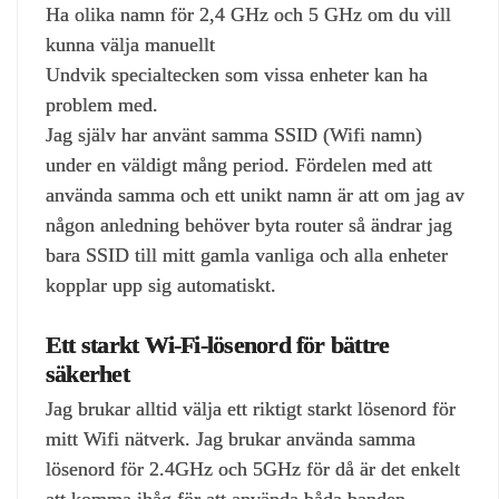
Ha olika namn för 2,4 GHz och 5 GHz om du vill
kunna välja manuellt
Undvik specialtecken som vissa enheter kan ha
problem med.
Jag själv har använt samma SSID (Wifi namn)
under en väldigt mång period. Fördelen med att
använda samma och ett unikt namn är att om jag av
någon anledning behöver byta router så ändrar jag
bara SSID till mitt gamla vanliga och alla enheter
kopplar upp sig automatiskt.
Ett starkt Wi‑Fi‑lösenord för bättre
säkerhet
Jag brukar alltid välja ett riktigt starkt lösenord för
mitt Wifi nätverk. Jag brukar använda samma
lösenord för 2.4GHz och 5GHz för då är det enkelt
att komma ihåg för att använda båda banden.