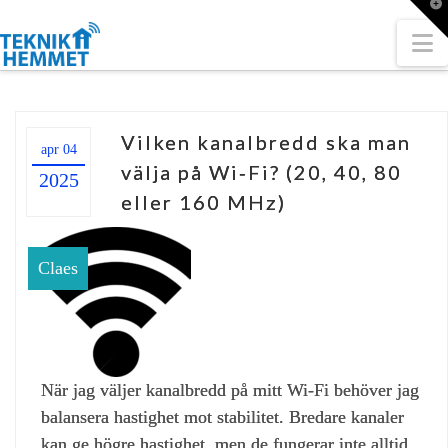
T
t
W
N
Vilken kanalbredd ska man
apr 04
välja på Wi‑Fi? (20, 40, 80
2025
eller 160 MHz)
Claes
När jag väljer kanalbredd på mitt Wi‑Fi behöver jag
balansera hastighet mot stabilitet. Bredare kanaler
kan ge högre hastighet, men de fungerar inte alltid