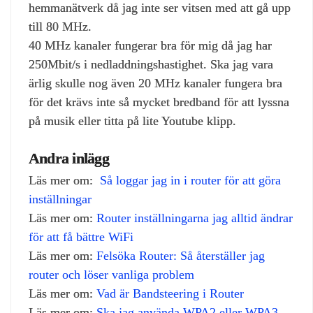
hemmanätverk då jag inte ser vitsen med att gå upp
till 80 MHz.
40 MHz kanaler fungerar bra för mig då jag har
250Mbit/s i nedladdningshastighet. Ska jag vara
ärlig skulle nog även 20 MHz kanaler fungera bra
för det krävs inte så mycket bredband för att lyssna
på musik eller titta på lite Youtube klipp.
Andra inlägg
Läs mer om:
Så loggar jag in i router för att göra
inställningar
Läs mer om:
Router inställningarna jag alltid ändrar
för att få bättre WiFi
Läs mer om:
Felsöka Router: Så återställer jag
router och löser vanliga problem
Läs mer om:
Vad är Bandsteering i Router
Läs mer om:
Ska jag använda WPA2 eller WPA3