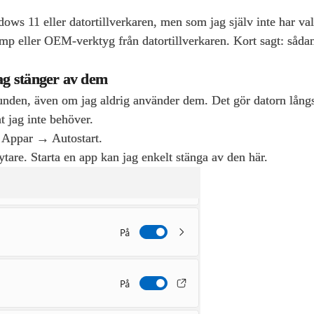
ws 11 eller dator­tillverkaren, men som jag själv inte har valt
mp eller OEM‑verktyg från datortillverkaren. Kort sagt: sådant
ag stänger av dem
unden, även om jag aldrig använder dem. Det gör datorn lån
t jag inte behöver.
 → Appar → Autostart.
tare. Starta en app kan jag enkelt stänga av den här.