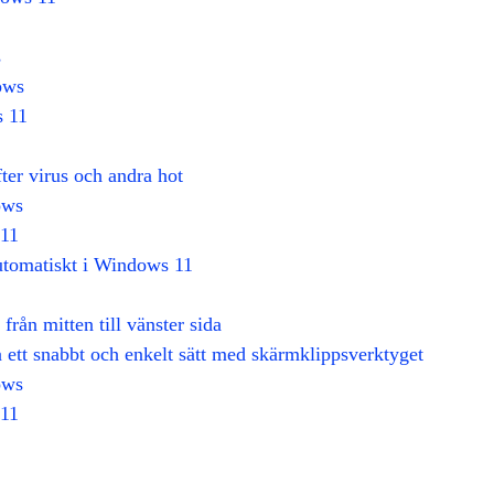
s
ows
s 11
er virus och andra hot
ows
 11
utomatiskt i Windows 11
från mitten till vänster sida
 ett snabbt och enkelt sätt med skärmklippsverktyget
ows
 11