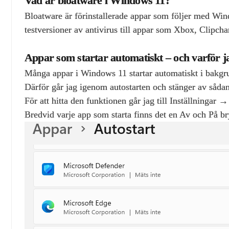
Vad är bloatware i Windows 11?
Bloatware är förinstallerade appar som följer med Windo
testversioner av antivirus till appar som Xbox, Clipcha
Appar som startar automatiskt – och varför j
Många appar i Windows 11 startar automatiskt i bakgr
Därför går jag igenom autostarten och stänger av sådan
För att hitta den funktionen går jag till Inställningar
Bredvid varje app som starta finns det en Av och På bry