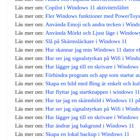
Läs mer om:
Copilot i Windows 11 aktivitetsfältet
Läs mer om:
Fler Windows funktioner med PowerToy
Läs mer om:
Använda Emoji och andra tecken i Wind
Läs mer om:
Använda Mörkt och Ljust läge i Window
Läs mer om:
Slå på Skärmsläckare i Windows 11
Läs mer om:
Hur skannar jag min Windows 11 dator eft
Läs mer om:
Hur ser jag signalstyrkan på Wifi i Wind
Läs mer om:
Hur lägger jag till en skrivare i Windows
Läs mer om:
Förhindra program och app som startar a
Läs mer om:
Skapa en bild med Bing är enkelt och kul
Läs mer om:
Hur flyttar jag startknappen i windows 11 
Läs mer om:
Hur tar jag en skärmbild i Windows 11 på
Läs mer om:
Hur ser jag signalstyrkan på Wifi i Wind
Läs mer om:
Hur lägger jag till en skrivare i Windows
Läs mer om:
Hur ändrar jag bakgrund i Windows 11
Läs mer om:
Skapa en lokal backup i Windows 11