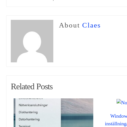
About
Claes
Related Posts
Windows
inställnin