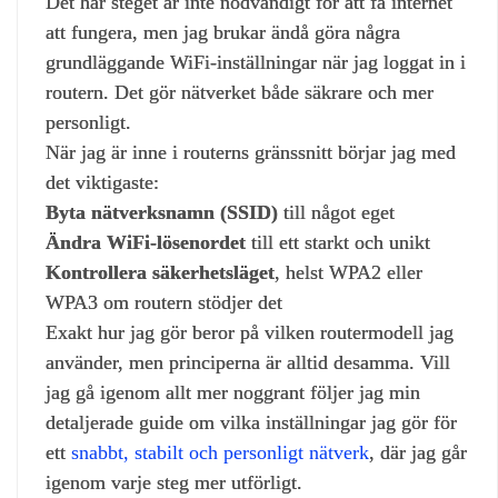
Det här steget är inte nödvändigt för att få internet
att fungera, men jag brukar ändå göra några
grundläggande WiFi‑inställningar när jag loggat in i
routern. Det gör nätverket både säkrare och mer
personligt.
När jag är inne i routerns gränssnitt börjar jag med
det viktigaste:
Byta nätverksnamn (SSID)
till något eget
Ändra WiFi‑lösenordet
till ett starkt och unikt
Kontrollera säkerhetsläget
, helst WPA2 eller
WPA3 om routern stödjer det
Exakt hur jag gör beror på vilken routermodell jag
använder, men principerna är alltid desamma. Vill
jag gå igenom allt mer noggrant följer jag min
detaljerade guide om vilka inställningar jag gör för
ett
snabbt, stabilt och personligt nätverk
, där jag går
igenom varje steg mer utförligt.