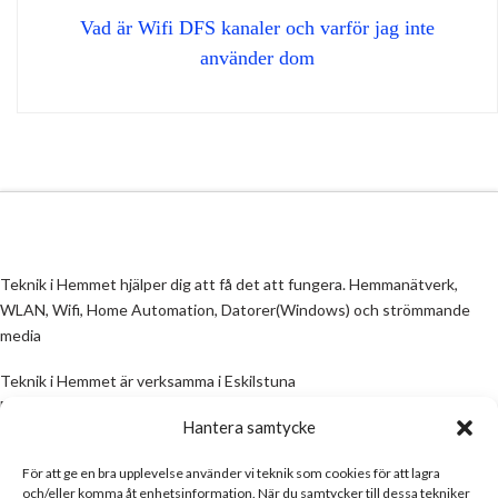
Vad är Wifi DFS kanaler och varför jag inte
använder dom
Teknik i Hemmet hjälper dig att få det att fungera. Hemmanätverk,
WLAN, Wifi, Home Automation, Datorer(Windows) och strömmande
media
Teknik i Hemmet är verksamma i Eskilstuna
Email:
info@teknikihemmet.se
Hantera samtycke
För att ge en bra upplevelse använder vi teknik som cookies för att lagra
All information på denna sida skall ses som en guide, inte en manual. Om
och/eller komma åt enhetsinformation. När du samtycker till dessa tekniker