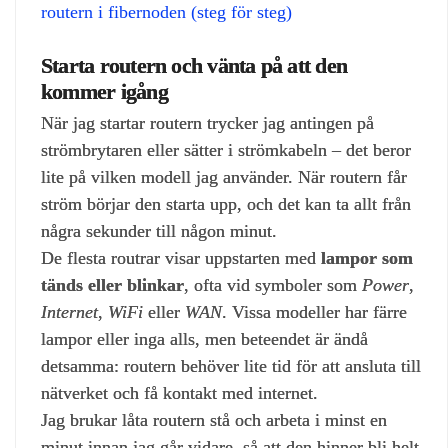
routern i fibernoden (steg för steg)
Starta routern och vänta på att den
kommer igång
När jag startar routern trycker jag antingen på
strömbrytaren eller sätter i strömkabeln – det beror
lite på vilken modell jag använder. När routern får
ström börjar den starta upp, och det kan ta allt från
några sekunder till någon minut.
De flesta routrar visar uppstarten med
lampor som
tänds eller blinkar
, ofta vid symboler som
Power
,
Internet
,
WiFi
eller
WAN
. Vissa modeller har färre
lampor eller inga alls, men beteendet är ändå
detsamma: routern behöver lite tid för att ansluta till
nätverket och få kontakt med internet.
Jag brukar låta routern stå och arbeta i minst en
minut innan jag går vidare, så att den hinner bli helt