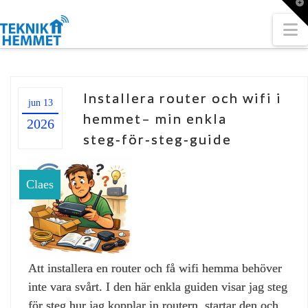
T
t
W
N
Installera router och wifi i
jun 13
hemmet– min enkla
2026
steg‑för‑steg‑guide
Claes
Att installera en router och få wifi hemma behöver
inte vara svårt. I den här enkla guiden visar jag steg
för steg hur jag kopplar in routern, startar den och